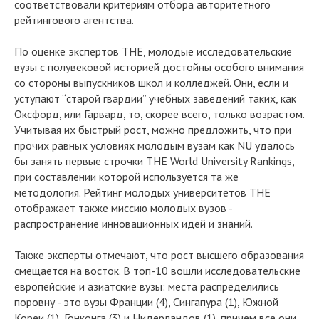
соответствовали критериям отбора авторитетного
рейтингового агентства.
По оценке экспертов THE, молодые исследовательские
вузы с полувековой историей достойны особого внимания
со стороны выпускников школ и колледжей. Они, если и
уступают “старой гвардии” учебных заведений таких, как
Оксфорд, или Гарвард, то, скорее всего, только возрастом.
Учитывая их быстрый рост, можно предложить, что при
прочих равных условиях молодым вузам как NU удалось
бы занять первые строчки THE World University Rankings,
при составлении которой используется та же
методология. Рейтинг молодых университетов THE
отображает также миссию молодых вузов -
распространение инновационных идей и знаний.
Также эксперты отмечают, что рост высшего образования
смещается на восток. В топ-10 вошли исследовательские
европейские и азиатские вузы: места распределились
поровну - это вузы Франции (4), Сингапура (1), Южной
Кореи (1), Гонконга (3) и Нидерландов (1), причем все они