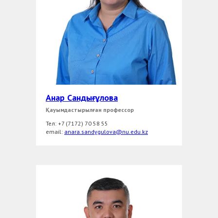
Анар Сандығұлова
Қауымдастырылған профессор
Тел: +7 (7172) 70 58 55
еmail:
anara.sandygulova@nu.edu.kz