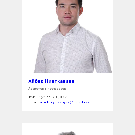
Айбек Ниетқалиев
Ассистент профессор
Тел: +7 (7172) 70 90 87
еmail:
aibek.niyetkaliyev@nu.edu.kz