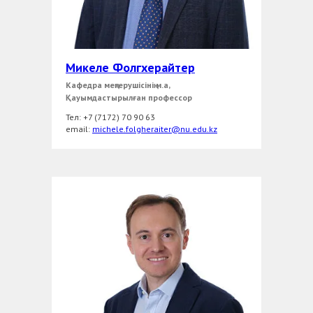
Микеле Фолгхерайтер
Кафедра меңгерушісінің м.а,
Қауымдастырылған профессор
Тел: +7 (7172) 70 90 63
еmail:
michele.folgheraiter@nu.edu.kz