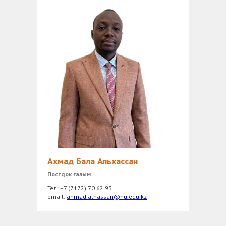
Ахмад Бала Альхассан
Постдок ғалым
Тел: +7 (7172) 70 62 93
еmail:
ahmad.alhassan@nu.edu.kz