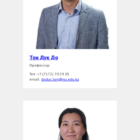
Тон Дук До
Профессор
Тел: +7 (7172) 70 59 05
еmail:
doduc.ton@nu.edu.kz