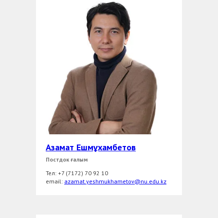
Aзамат Ешмұхамбетов
Постдок ғалым
Тел: +7 (7172) 70 92 10
еmail:
azamat.yeshmukhametov@nu.edu.kz