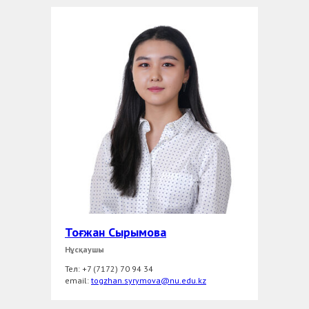
Тоғжан Сырымова
Нұсқаушы
Тел: +7 (7172) 70 94 34
еmail:
togzhan.syrymova@nu.edu.kz