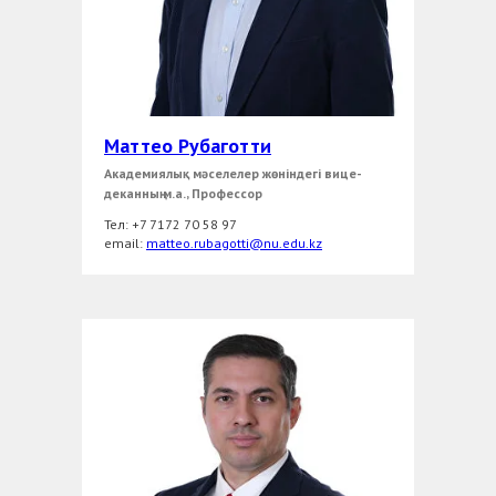
Маттео Рубаготти
Академиялық мәселелер жөніндегі вице-
деканның м.а., Профессор
Тел: +7 7172 70 58 97
еmail:
matteo.rubagotti@nu.edu.kz