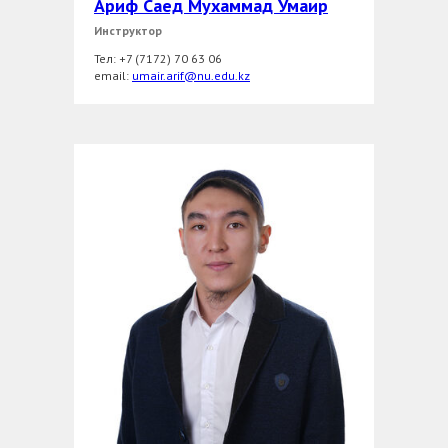
Ариф Саед Мухаммад Умаир
Инструктор
Тел: +7 (7172) 70 63 06
еmail:
umair.arif@nu.edu.kz