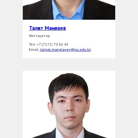
Талғат Манғлаев
Инструктор
Тел: +7 (7172) 70 66 46
Email:
talgat.manglayev@nu.edu.kz