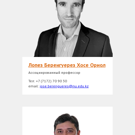
Лопез Беренгуерез Хосе Ориол
Ассоциированный профессор
Тел: +7 (7172) 70 90 30
еmail:
jose.berengueres@nu.edu.kz