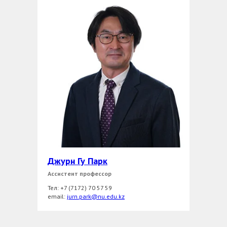
Джурн Гу Парк
Ассистент профессор
Тел: +7 (7172) 70 57 59
еmail:
jurn.park@nu.edu.kz