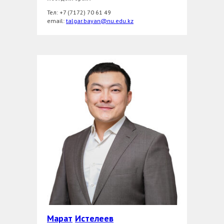
Тел: +7 (7172) 70 61 49
еmail:
talgar.bayan@nu.edu.kz
Марат
Истелеев