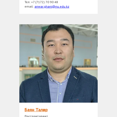
Тел: +7 (7172) 70 90 48
еmail:
anwar.ghani@nu.edu.kz
Баян Талғар
Постдокторант