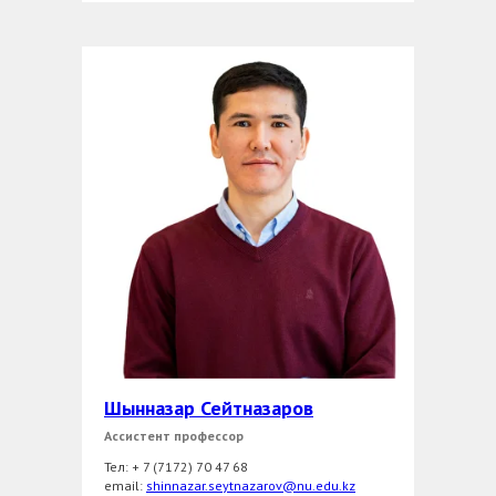
Шынназар Сейтназаров
Ассистент профессор
Тел: + 7 (7172) 70 47 68
еmail:
shinnazar.seytnazarov@nu.edu.kz