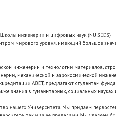
 Школы инженерии и цифровых наук (NU SEDS) На
ентром мирового уровня, имеющий большое знач
еской инженерии и технологии материалов, стр
нерии, механической и аэрокосмической инжен
аккредитации ABET, предлагают студентам фунда
также знания в гуманитарных, социальных науках
ство нашего Университета. Мы придаем первост
иверситете, так и за ее пределами. Мы уделяем 